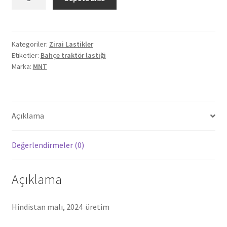
12
8
Kat
traktör
Kategoriler:
Zirai Lastikler
Etiketler:
Bahçe traktör lastiği
arka
Marka:
MNT
desen
dış
lastik
MNT
Açıklama
50012
adet
Değerlendirmeler (0)
Açıklama
Hindistan malı, 2024 üretim