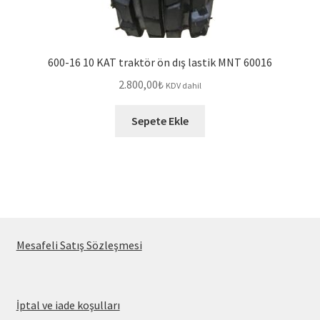
600-16 10 KAT traktör ön dış lastik MNT 60016
2.800,00
₺
KDV dahil
Sepete Ekle
:
Mesafeli Satış Sözleşmesi
5.00-
12
8
:
İptal ve iade koşulları
Kat