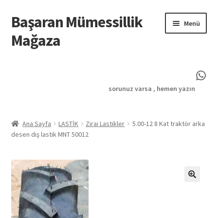
Başaran Mümessillik
Dolaşıma
İçeriğe
Menü
geç
geç
Mağaza
Giriş
Wha
GİZLİLİK VE GÜVENLİK POLİTİKASI
sorunuz varsa
,
hemen yazın
Hesabım
Ana Sayfa
LASTİK
Zirai Lastikler
5.00-12 8 Kat traktör arka
desen dış lastik MNT 50012
İPTAL VE İADE KOŞULLARI
MESAFELİ SATIŞ SÖZLEŞMESİ
Ödeme
Sepetim