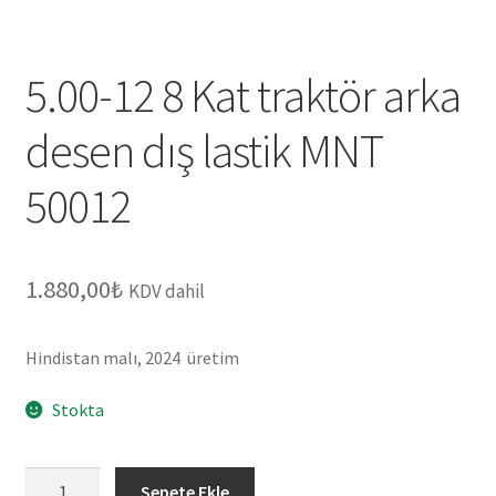
5.00-12 8 Kat traktör arka
desen dış lastik MNT
50012
1.880,00
₺
KDV dahil
Hindistan malı, 2024 üretim
Stokta
5.00-
Sepete Ekle