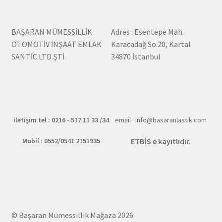
5.00-
traktör
12
arka
8
BAŞARAN MÜMESSİLLİK
Adres : Esentepe Mah.
desen
Kat
OTOMOTİV İNŞAAT EMLAK
Karacadağ So.20, Kartal
dış
traktör
SAN.TİC.LTD.ŞTİ.
34870 İstanbul
lastik
arka
MNT
desen
50012
dış
lastik
MNT
iletişim tel : 0216 - 517 11 33 /34
email : info@basaranlastik.com
50012
Mobil : 0552/0541 2151935
ETBİS e kayıtlıdır.
© Başaran Mümessillik Mağaza 2026