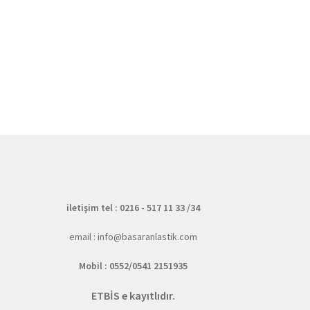
iletişim tel : 0216 - 517 11 33 /34
email : info@basaranlastik.com
Mobil : 0552/0541 2151935
ETBİS e kayıtlıdır.