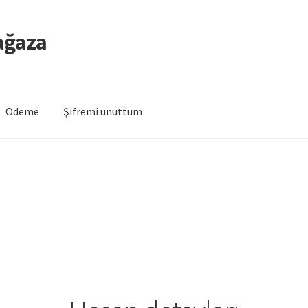
ağaza
Ödeme
Şifremi unuttum
bım
İPTAL VE İADE KOŞULLARI
MESAFELİ SATIŞ SÖZLEŞMESİ
Ödem