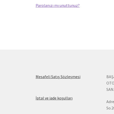
Parolanızı mı unuttunuz?
:
Mesafeli Satış Sözleşmesi
BAŞ
Hesabım
OTO
SAN.
:
İptal ve iade koşulları
Adre
Hesabım
So.2