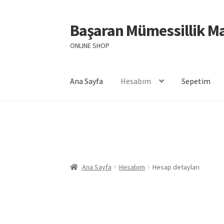
Başaran Mümessillik M
Dolaşıma
İçeriğe
geç
geç
ONLINE SHOP
Ana Sayfa
Hesabım
Sepetim
Giriş
GİZLİLİK VE GÜVENLİK POLİTİKASI
Hesa
Sepetim
Ana Sayfa
Hesabım
Hesap detayları