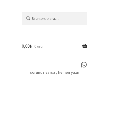
Ara:
Ara
0,00
₺
0 ürün
WhatsApp
e
sorunuz varsa
,
hemen yazın